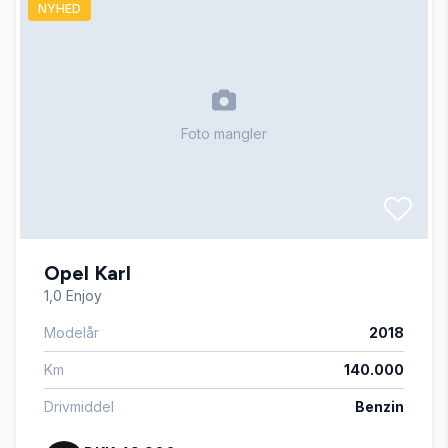
NYHED
Automatisk fjernlys
Automatisk nødbremse
Foto mangler
Blind vinkel detektion
DAB radio
Opel Karl
Delvis lædersæder
1,0 Enjoy
Modelår
2018
Digitalt cockpit
Km
140.000
Dual zone klimaanlæg
Drivmiddel
Benzin