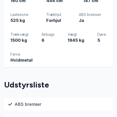
160 cm
444 cm
187 cm
Lasteevne
Trækhjul
ABS bremser
525 kg
Forhjul
Ja
Trækvægt
Airbags
Vægt
Døre
1500 kg
6
1945 kg
5
Farve
Hvidmetal
Udstyrsliste
ABS bremser