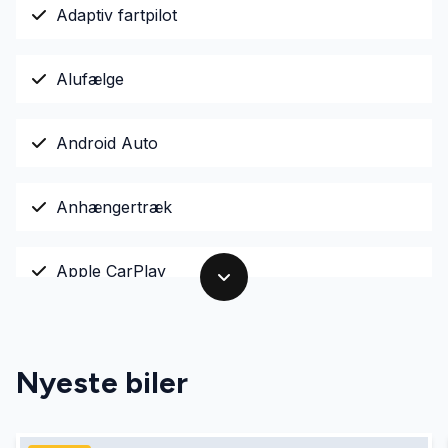
Adaptiv fartpilot
Alufælge
Android Auto
Anhængertræk
Apple CarPlay
Auto nedblændelig bakspejl
Nyeste biler
Automatgear