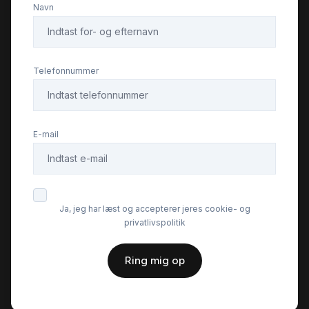
Navn
LED kørelys
Læderrat
Telefonnummer
Navigation
E-mail
Parkeringssensor bagved
Parkeringssensor foran
Ja, jeg har læst og accepterer jeres cookie- og
privatlivspolitik
Skiltegenkendelse
Ring mig op
Sportssæder