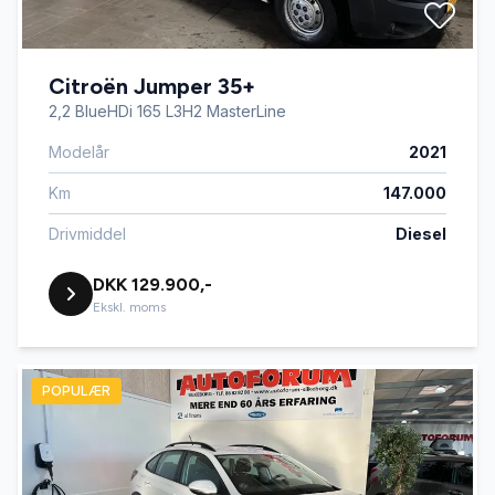
Citroën Jumper 35+
2,2 BlueHDi 165 L3H2 MasterLine
Modelår
2021
Km
147.000
Drivmiddel
Diesel
DKK 129.900,-
Ekskl. moms
POPULÆR