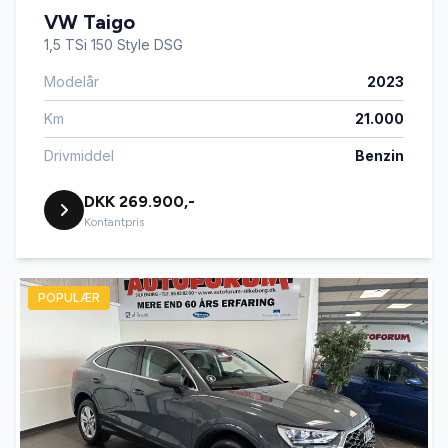
VW Taigo
1,5 TSi 150 Style DSG
Modelår
2023
Km
21.000
Drivmiddel
Benzin
DKK 269.900,-
Kontantpris
POPULÆR