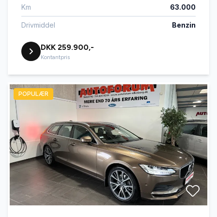
Km
63.000
Drivmiddel
Benzin
DKK 259.900,-
Kontantpris
POPULÆR