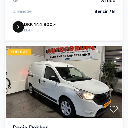
Km
81.000
Drivmiddel
Benzin / El
DKK 144.900,-
Ekskl. moms
POPULÆR
Dacia Dokker