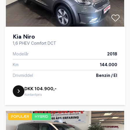
Kia Niro
1,6 PHEV Comfort DCT
Modelår
2018
Km
144.000
Drivmiddel
Benzin / El
DKK 104.900,-
Kontantpris
POPULÆR
HYBRID