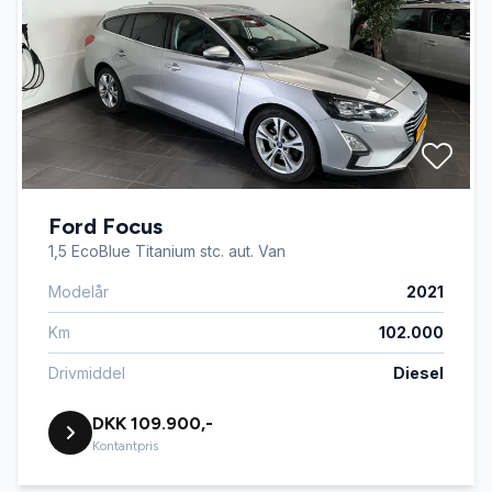
Ford Focus
1,5 EcoBlue Titanium stc. aut. Van
Modelår
2021
Km
102.000
Drivmiddel
Diesel
DKK 109.900,-
Kontantpris