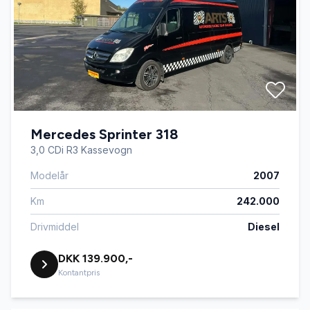
Mercedes Sprinter 318
3,0 CDi R3 Kassevogn
Modelår
2007
Km
242.000
Drivmiddel
Diesel
DKK 139.900,-
Kontantpris