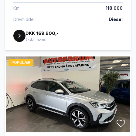
Km
118.000
Drivmiddel
Diesel
DKK 169.900,-
Ekskl. moms
POPULÆR