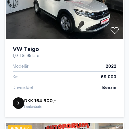
VW Taigo
1,0 TSi 95 Life
Modelår
2022
Km
69.000
Drivmiddel
Benzin
DKK 164.900,-
Kontantpris
POPULÆR