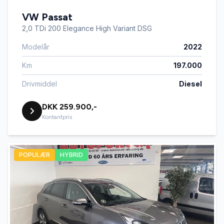
VW Passat
2,0 TDi 200 Elegance High Variant DSG
Modelår
2022
Km
197.000
Drivmiddel
Diesel
DKK 259.900,-
Kontantpris
POPULÆR
HYBRID