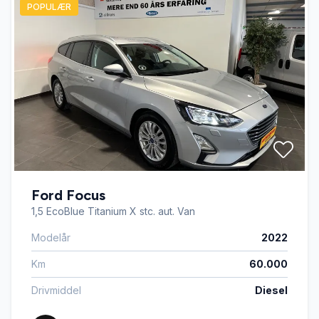
POPULÆR
Ford Focus
1,5 EcoBlue Titanium X stc. aut. Van
Modelår
2022
Km
60.000
Drivmiddel
Diesel