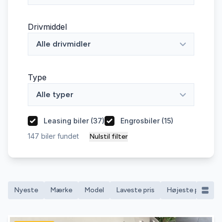
Drivmiddel
Alle drivmidler
Type
Alle typer
Leasing biler (
37
)
Engrosbiler (
15
)
147
biler fundet
Nulstil filter
Nyeste
Mærke
Model
Laveste pris
Højeste pris
M