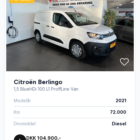
Citroën Berlingo
1,5 BlueHDi 100 L1 ProffLine Van
Modelår
2021
Km
72.000
Drivmiddel
Diesel
DKK 104.900,-