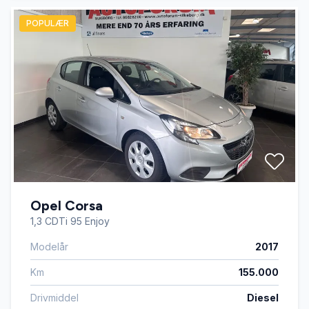
POPULÆR
Opel Corsa
1,3 CDTi 95 Enjoy
Modelår
2017
Km
155.000
Drivmiddel
Diesel