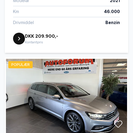
Modelår
2021
Km
46.000
Drivmiddel
Benzin
DKK 209.900,-
Kontantpris
POPULÆR