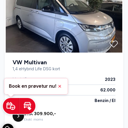
VW Multivan
1,4 eHybrid Life DSG kort
Modelår
2023
Book en prøvetur nu!
Skjul
Km
62.000
Drivmiddel
Benzin / El
Book prøvetur
Beregn byttepris
DKK 309.900,-
Ekskl. moms