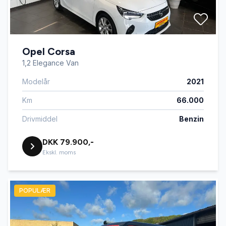
Opel Corsa
1,2 Elegance Van
Modelår
2021
Km
66.000
Drivmiddel
Benzin
DKK 79.900,-
Ekskl. moms
POPULÆR