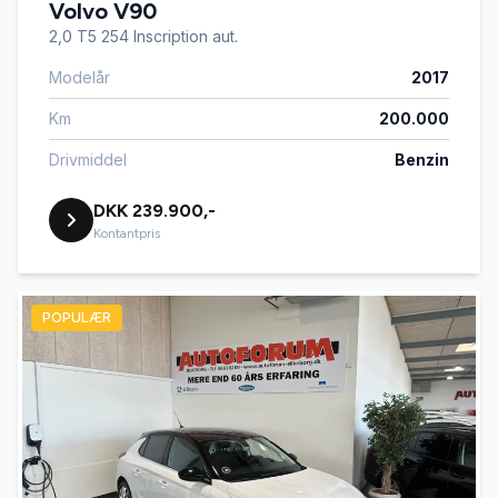
Volvo V90
2,0 T5 254 Inscription aut.
Modelår
2017
Km
200.000
Drivmiddel
Benzin
DKK 239.900,-
Kontantpris
POPULÆR