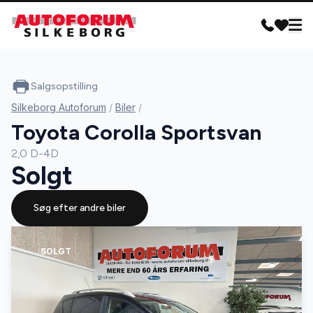
Salgsopstilling
Silkeborg Autoforum
/
Biler
/
Toyota Corolla Sportsvan
2,0 D-4D
Solgt
Søg efter andre biler
SOLGT