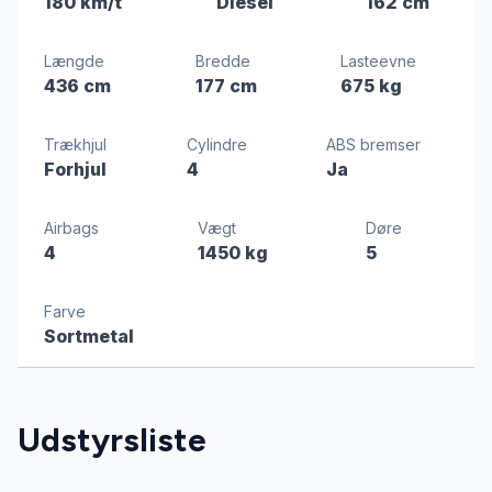
180 km/t
Diesel
162 cm
Længde
Bredde
Lasteevne
436 cm
177 cm
675 kg
Trækhjul
Cylindre
ABS bremser
Forhjul
4
Ja
Airbags
Vægt
Døre
4
1450 kg
5
Farve
Sortmetal
Udstyrsliste