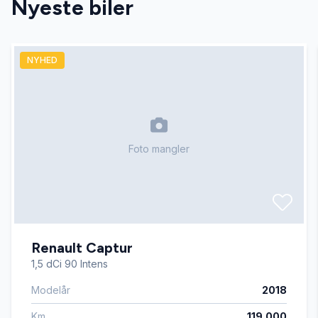
Nyeste biler
Tagræling
NYHED
Tonede ruder
Foto mangler
Renault Captur
1,5 dCi 90 Intens
Modelår
2018
Km
119.000