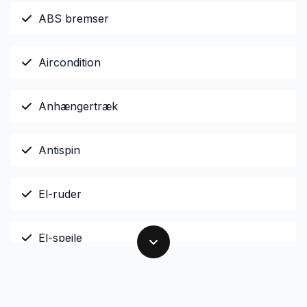
ABS bremser
Aircondition
Anhængertræk
Antispin
El-ruder
El-spejle
Fjernbetjent centrallås