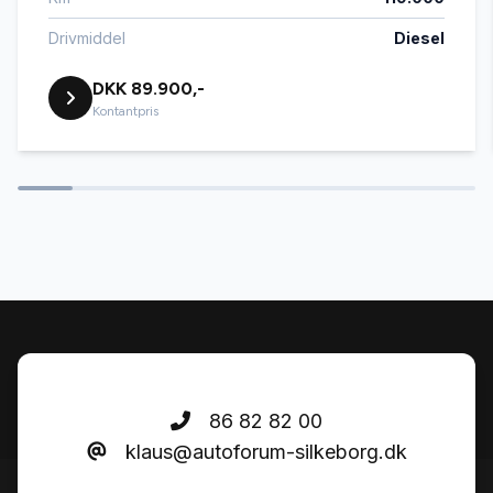
Drivmiddel
Diesel
DKK 89.900,-
Kontantpris
86 82 82 00
klaus@autoforum-silkeborg.dk