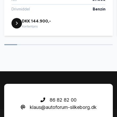
Kamera 360 grader
Drivmiddel
Benzin
DKK 144.900,-
LED kørelys
Kontantpris
Navigation
Parkeringssensor bagved
Parkeringssensor foran
Sædevarme
86 82 82 00
klaus@autoforum-silkeborg.dk
Tågelygter