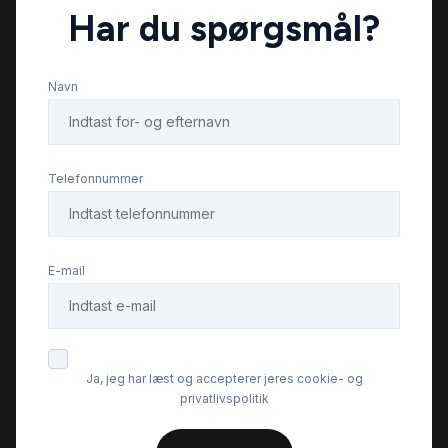
Har du spørgsmål?
USB tilslutning
Navn
Xenonlygter
Telefonnummer
E-mail
Ja, jeg har læst og accepterer jeres cookie- og
privatlivspolitik