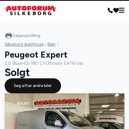
Salgsopstilling
Silkeborg Autoforum
/
Biler
/
Peugeot Expert
2,0 BlueHDi 180 L3 Ultimate EAT6 Van
Solgt
Søg efter andre biler
SOLGT