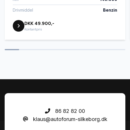
Parkeringssensor bagved
Drivmiddel
Benzin
DKK 49.900,-
Parkeringssensor foran
Kontantpris
Sædevarme
86 82 82 00
klaus@autoforum-silkeborg.dk