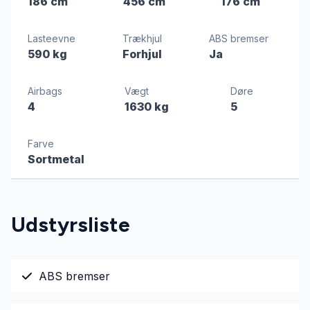
186 cm
456 cm
176 cm
Lasteevne
Trækhjul
ABS bremser
590 kg
Forhjul
Ja
Airbags
Vægt
Døre
4
1630 kg
5
Farve
Sortmetal
Udstyrsliste
ABS bremser