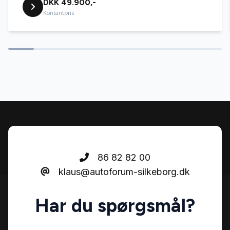
DKK 49.900,-
Navigation
Kontantpris
Sædevarme
Tonede ruder
Tågelygter
USB tilslutning
86 82 82 00
klaus@autoforum-silkeborg.dk
Varme i rattet
Har du spørgsmål?