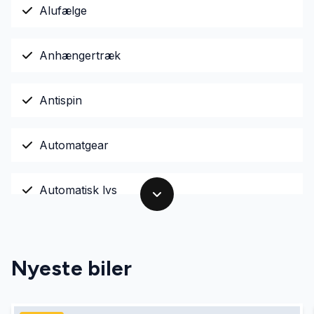
Alufælge
Anhængertræk
Antispin
Automatgear
Automatisk lys
Bakkamera
Nyeste biler
Digitalt cockpit