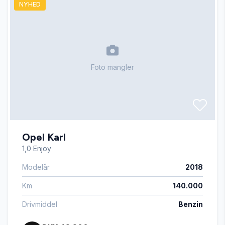
NYHED
El-ruder
El-spejle
Foto mangler
Fartpilot
Fuldautomatisk klimaanlæg
Opel Karl
Kabinevarmer
1,0 Enjoy
Modelår
2018
Kørecomputer
Km
140.000
Læderrat
Drivmiddel
Benzin