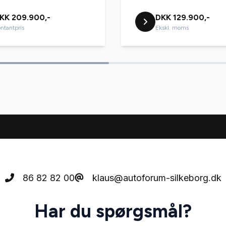
KK 209.900,-
DKK 129.900,-
ntantpris
Ekskl. moms
86 82 82 00
klaus@autoforum-silkeborg.dk
Har du spørgsmål?