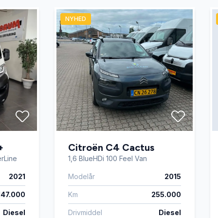
NYHED
+
Citroën C4 Cactus
erLine
1,6 BlueHDi 100 Feel Van
2021
Modelår
2015
147.000
Km
255.000
Diesel
Drivmiddel
Diesel