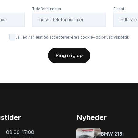
Telefonnummer
E-mail
Ja, jeg har læst og accepterer jeres cookie- og privatlivspolitik
Ring mig op
stider
Nyheder
09:00-17:00
BMW 218i