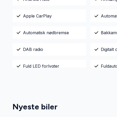
Apple CarPlay
Automa
Automatisk nødbremse
Bakkam
DAB radio
Digitalt 
Fuld LED forlygter
Fuldaut
LED kørelys
Læderra
Parkeringssensor bagved
Parkeri
Nyeste biler
Tonede ruder
Trådløs