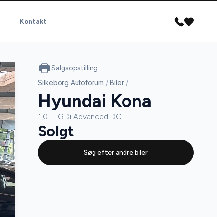
Kontakt
Salgsopstilling
Silkeborg Autoforum
/
Biler
/
Hyundai Kona
1,0 T-GDi Advanced DCT
Solgt
Søg efter andre biler