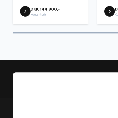
DKK 144.900,-
D
Kontantpris
Ko