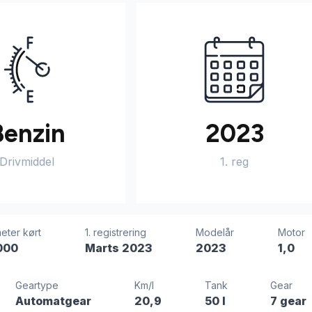
Benzin
2023
Drivmiddel
1. reg
eter kørt
1. registrering
Modelår
Motor
000
Marts 2023
2023
1,0
Geartype
Km/l
Tank
Gear
Automatgear
20,9
50 l
7 gear