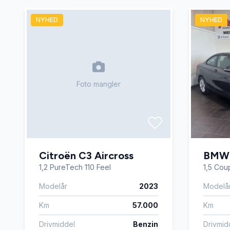
NYHED
NYHED
USB tilslutning
Varme i 
Foto mangler
Citroën C3 Aircross
BMW 
1,2 PureTech 110 Feel
1,5 Cou
Modelår
2023
Modelå
Km
57.000
Km
Drivmiddel
Benzin
Drivmid