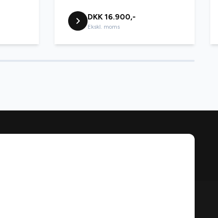
DKK 16.900,-
Ekskl. moms