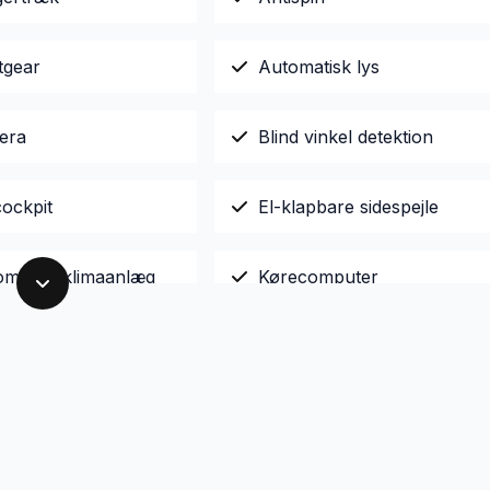
tgear
Automatisk lys
era
Blind vinkel detektion
cockpit
El-klapbare sidespejle
omatisk klimaanlæg
Kørecomputer
t
Navigation
ngssensor foran
Sædevarme
 mobilopladning
Tågelygter