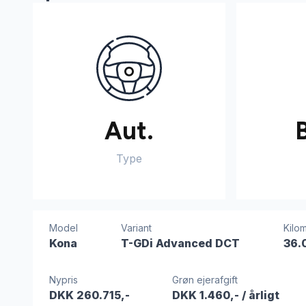
Aut.
Type
Model
Variant
Kilom
Kona
T-GDi Advanced DCT
36.
Nypris
Grøn ejerafgift
DKK 260.715,-
DKK 1.460,-
/ årligt