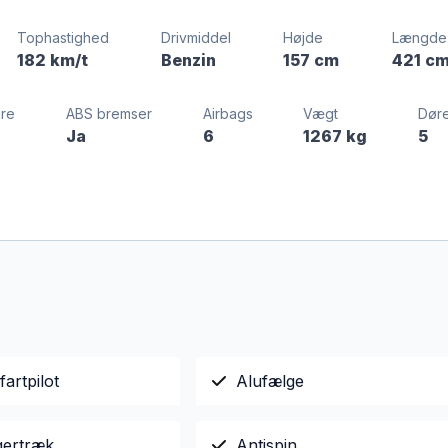
Tophastighed
Drivmiddel
Højde
Længde
182 km/t
Benzin
157 cm
421 c
dre
ABS bremser
Airbags
Vægt
Dør
Ja
6
1267 kg
5
fartpilot
Alufælge
ertræk
Antispin