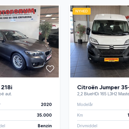
NYHED
rattet
Vejbaneassistent
218i
Citroën Jumper 35
pé aut.
2,2 BlueHDi 165 L3H2 Mast
r
2020
Modelår
35.000
Km
del
Benzin
Drivmiddel