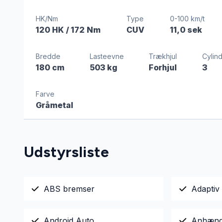
HK/Nm
Type
0-100 km/t
120 HK
/ 172 Nm
CUV
11,0 sek
Bredde
Lasteevne
Trækhjul
Cylin
180 cm
503 kg
Forhjul
3
Farve
Gråmetal
Udstyrsliste
ABS bremser
Adaptiv 
Android Auto
Anhæng