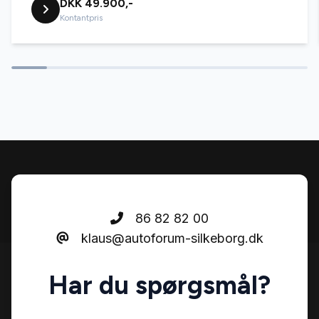
DKK 49.900,-
Kontantpris
86 82 82 00
klaus@autoforum-silkeborg.dk
Har du spørgsmål?