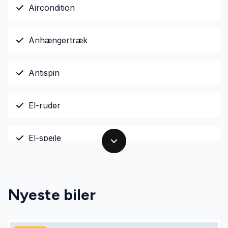
Aircondition
Anhængertræk
Antispin
El-ruder
El-spejle
Fjernbetjent centrallås
Nyeste biler
Højdejusterbart førersæde