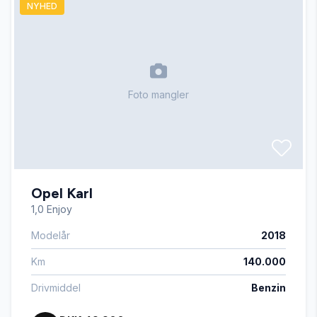
NYHED
Kørecomputer
Parkeringssensor bagved
Foto mangler
Sædevarme
Tågelygter
Opel Karl
1,0 Enjoy
Modelår
2018
Km
140.000
Drivmiddel
Benzin