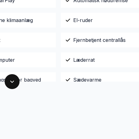
arPlay
Automatisk nødbremse
ne klimaanlæg
El-ruder
t
Fjernbetjent centrallås
mputer
Læderrat
ngssensor bagved
Sædevarme
ter
USB tilslutning