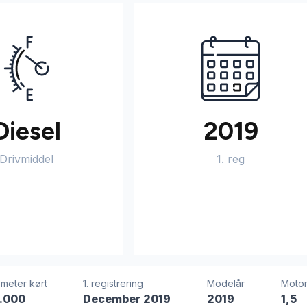
Diesel
2019
Drivmiddel
1. reg
ometer kørt
1. registrering
Modelår
Moto
.000
December 2019
2019
1,5