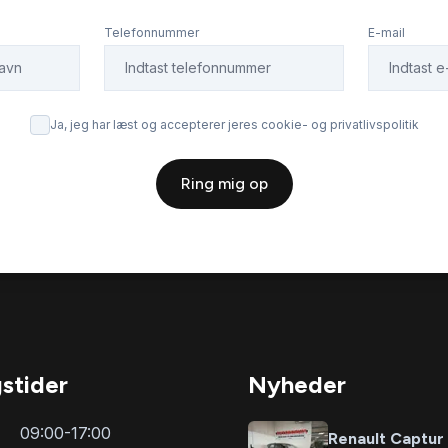
Telefonnummer
E-mail
Ja, jeg har læst og accepterer jeres cookie- og privatlivspolitik
Ring mig op
stider
Nyheder
09:00-17:00
Renault Captur