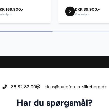
KK 169.900,-
DKK 89.900,-
ntantpris
Kontantpris
86 82 82 00
klaus@autoforum-silkeborg.dk
Har du spørgsmål?