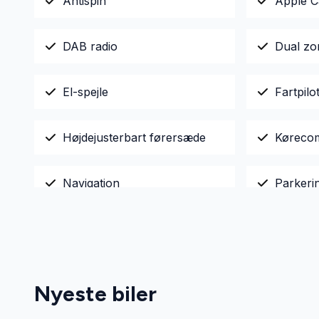
Antispin
Apple C
DAB radio
Dual zo
El-spejle
Fartpilo
Højdejusterbart førersæde
Køreco
Navigation
Parkeri
Tonede ruder
Tågelyg
Nyeste biler