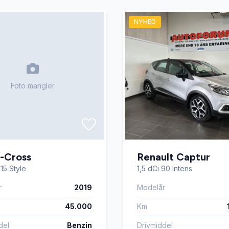
NYHED
Foto mangler
-Cross
Renault Captur
115 Style
1,5 dCi 90 Intens
r
2019
Modelår
45.000
Km
del
Benzin
Drivmiddel