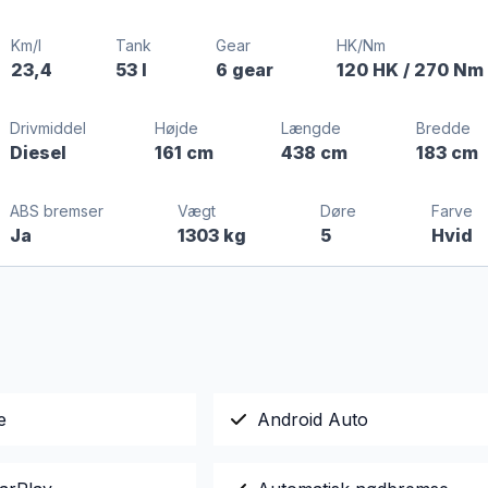
Km/l
Tank
Gear
HK/Nm
23,4
53 l
6 gear
120 HK
/ 270 Nm
Drivmiddel
Højde
Længde
Bredde
Diesel
161 cm
438 cm
183 cm
ABS bremser
Vægt
Døre
Farve
Ja
1303 kg
5
Hvid
e
Android Auto