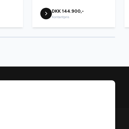
DKK 144.900,-
Kontantpris