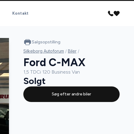
Kontakt
Salgsopstilling
Silkeborg Autoforum
/
Biler
/
Ford C-MAX
1,5 TDCi 120 Business Van
Solgt
Søg efter andre biler