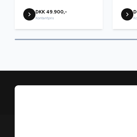
DKK 49.900,-
D
Kontantpris
Ko