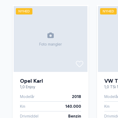
NYHED
NYHED
Foto mangler
Opel Karl
VW T
1,0 Enjoy
1,0 TSi 
Modelår
2018
Modelå
Km
140.000
Km
Drivmiddel
Benzin
Drivmid