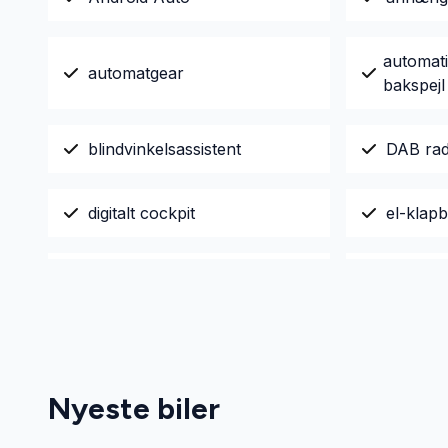
automati
automatgear
bakspejl
blindvinkelsassistent
DAB rad
digitalt cockpit
el-klapb
ESP
fartpilot
fuld LED forlygter
glastag
Nyeste biler
håndfri til mobil
keyless