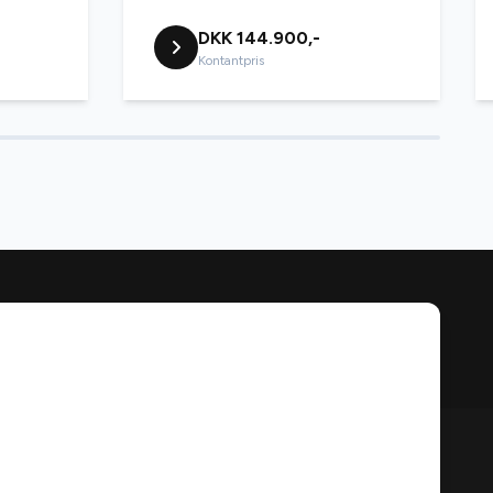
DKK 144.900,-
Kontantpris