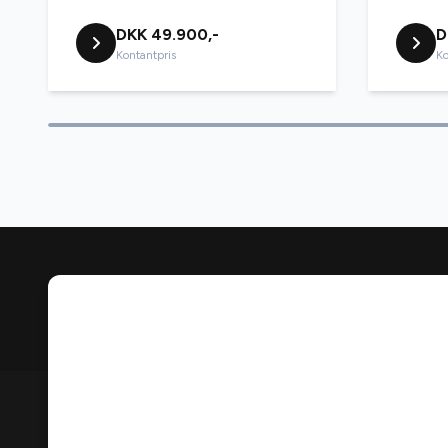
DKK 49.900,-
D
Kontantpris
Ko