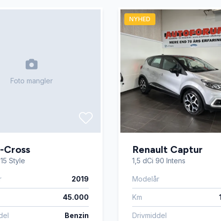
t
mørktonede ruder bag
NYHED
i adgang
parkeringssensor (bag)
nsor
skiltegenkendelse
Foto mangler
rme
USB-A tilslutning
-Cross
Renault Captur
115 Style
1,5 dCi 90 Intens
r
2019
Modelår
45.000
Km
del
Benzin
Drivmiddel