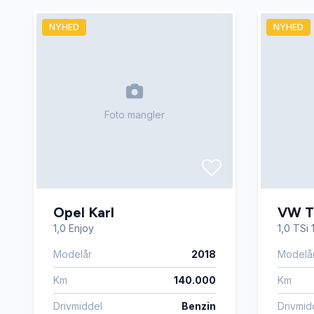
LED kørelys
læderra
NYHED
NYHED
navigation
nøglefr
parkeringssensor (for)
Regnse
Foto mangler
sportssæder
sædeva
vognbaneassistent
Opel Karl
VW T
1,0 Enjoy
1,0 TSi 
Modelår
2018
Modelå
Km
140.000
Km
Drivmiddel
Benzin
Drivmid