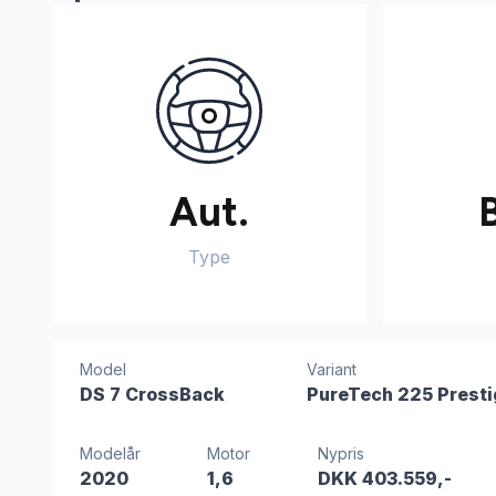
Aut.
Type
Model
Variant
DS 7 CrossBack
PureTech 225 Prest
Modelår
Motor
Nypris
2020
1,6
DKK 403.559,-