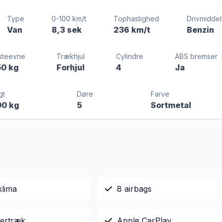
Type
0-100 km/t
Tophastighed
Drivmiddel
Van
8,3 sek
236 km/t
Benzin
steevne
Trækhjul
Cylindre
ABS bremser
50 kg
Forhjul
4
Ja
gt
Døre
Farve
00 kg
5
Sortmetal
klima
8 airbags
ertræk
Apple CarPlay