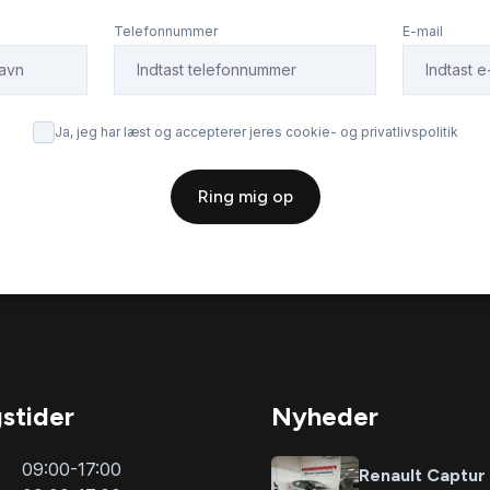
Telefonnummer
E-mail
Ja, jeg har læst og accepterer jeres cookie- og privatlivspolitik
Ring mig op
stider
Nyheder
09:00-17:00
Renault Captur